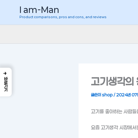
콘
I am-Man
텐
Product comparisons, pros and cons, and reviews
츠
로
건
너
뛰
기
→
고기생각의 
바로가기
글쓴이
shop
/
2024년 07
고기를 좋아하는 사람들을
요즘 고기생각 시장에서는