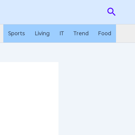
검
색
Sports
Living
IT
Trend
Food