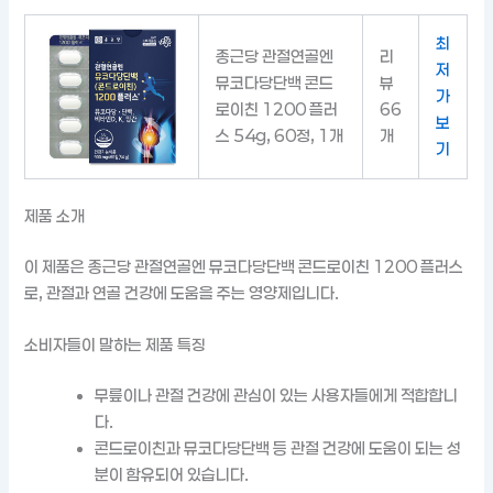
최
종근당 관절연골엔
리
저
뮤코다당단백 콘드
뷰
가
로이친 1200 플러
66
보
스 54g, 60정, 1개
개
기
제품 소개
이 제품은 종근당 관절연골엔 뮤코다당단백 콘드로이친 1200 플러스
로, 관절과 연골 건강에 도움을 주는 영양제입니다.
소비자들이 말하는 제품 특징
무릎이나 관절 건강에 관심이 있는 사용자들에게 적합합니
다.
콘드로이친과 뮤코다당단백 등 관절 건강에 도움이 되는 성
분이 함유되어 있습니다.