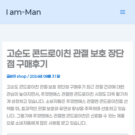
콘
I am-Man
텐
츠
로
건
너
뛰
고순도 콘드로이친 관절 보호 장단
기
점 구매후기
글쓴이
shop
/
2024년 08월 31일
고순도 콘드로이친 관절 보호 장단점 구매후기 최근 관절 건강에 대한
관심이 높아지면서, 주영엔에스 관절엔 콘드로이친 시장도 더욱 활기차
게 성장하고 있습니다. 소비자들은 주영엔에스 관절엔 콘드로이친을 선
택할 때, 효과적인 관절 보호와 유연성 향상을 주목하며 선호하고 있습
니다. 그렇기에 주영엔에스 관절엔 콘드로이친은 신뢰할 수 있는 제품
으로 소비자들에게 많은 사랑을 받고 있습니다.