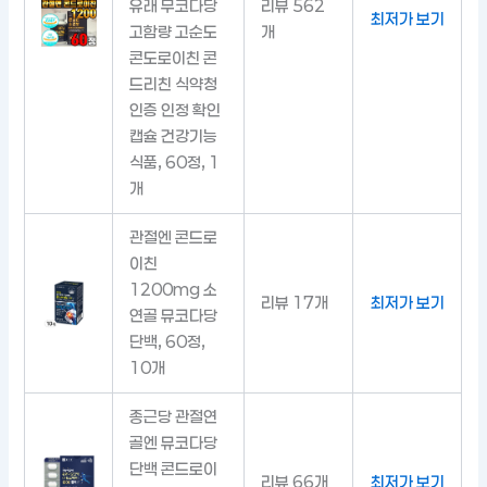
유래 무코다당
리뷰 562
최저가 보기
고함량 고순도
개
콘도로이친 콘
드리친 식약청
인증 인정 확인
캡슐 건강기능
식품, 60정, 1
개
관절엔 콘드로
이친
1200mg 소
리뷰 17개
최저가 보기
연골 뮤코다당
단백, 60정,
10개
종근당 관절연
골엔 뮤코다당
단백 콘드로이
리뷰 66개
최저가 보기