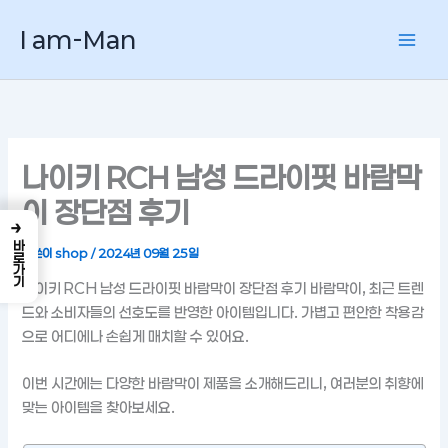
콘
I am-Man
텐
츠
로
건
너
뛰
나이키 RCH 남성 드라이핏 바람막
기
이 장단점 후기
→
바로가기
글쓴이
shop
/
2024년 09월 25일
나이키 RCH 남성 드라이핏 바람막이 장단점 후기 바람막이, 최근 트렌
드와 소비자들의 선호도를 반영한 아이템입니다. 가볍고 편안한 착용감
으로 어디에나 손쉽게 매치할 수 있어요.
이번 시간에는 다양한 바람막이 제품을 소개해드리니, 여러분의 취향에
맞는 아이템을 찾아보세요.