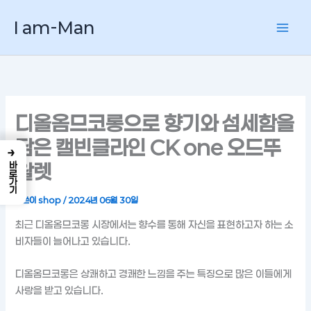
콘
I am-Man
텐
츠
로
건
너
뛰
디올옴므코롱으로 향기와 섬세함을
기
담은 캘빈클라인 CK one 오드뚜
→
왈렛
바로가기
글쓴이
shop
/
2024년 06월 30일
최근 디올옴므코롱 시장에서는 향수를 통해 자신을 표현하고자 하는 소
비자들이 늘어나고 있습니다.
디올옴므코롱은 상쾌하고 경쾌한 느낌을 주는 특징으로 많은 이들에게
사랑을 받고 있습니다.