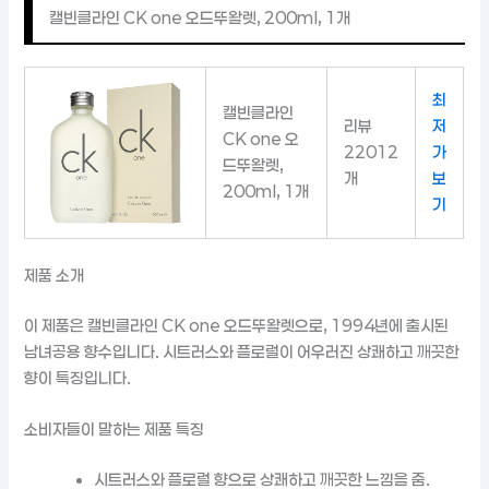
캘빈클라인 CK one 오드뚜왈렛, 200ml, 1개
최
캘빈클라인
리뷰
저
CK one 오
22012
가
드뚜왈렛,
개
보
200ml, 1개
기
제품 소개
이 제품은 캘빈클라인 CK one 오드뚜왈렛으로, 1994년에 출시된
남녀공용 향수입니다. 시트러스와 플로럴이 어우러진 상쾌하고 깨끗한
향이 특징입니다.
소비자들이 말하는 제품 특징
시트러스와 플로럴 향으로 상쾌하고 깨끗한 느낌을 줌.