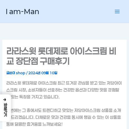
콘
I am-Man
텐
츠
로
건
너
뛰
라라스윗 롯데제로 아이스크림 비
기
교 장단점 구매후기
글쓴이
shop
/
2024년 09월 10일
라라스윗 롯데제로 아이스크림 최근 뜨거운 관심을 받고 있는 저당아이
스크림 시장, 소비자들이 선호하는 건강한 옵션과 다양한 맛을 경험할
수 있는 특징을 가지고 있습니다.
→
바로가기
이번에는 그 중에서도 트렌디하고 맛있는 저당아이스크림 상품을 소개
해 드리겠습니다. 다채로운 맛과 건강을 동시에 챙길 수 있는 이 상품을
통해 달콤한 즐거움을 느껴보세요!