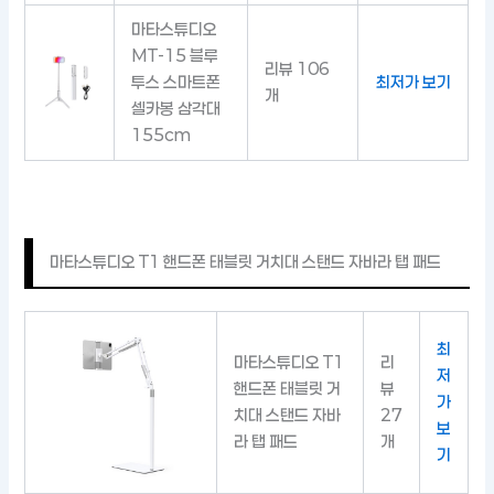
마타스튜디오
MT-15 블루
리뷰 106
투스 스마트폰
최저가 보기
개
셀카봉 삼각대
155cm
마타스튜디오 T1 핸드폰 태블릿 거치대 스탠드 자바라 탭 패드
최
마타스튜디오 T1
리
저
핸드폰 태블릿 거
뷰
가
치대 스탠드 자바
27
보
라 탭 패드
개
기