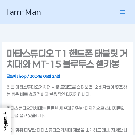
콘
I am-Man
텐
츠
로
건
너
뛰
마타스튜디오 T1 핸드폰 태블릿 거
기
치대와 MT-15 블루투스 셀카봉
글쓴이
shop
/
2024년 06월 24일
최근 마타스튜디오거치대 시장 트렌드를 살펴보면, 소비자들이 강조하
는 점은 바로 효율적이고 실용적인 디자인입니다.
마타스튜디오거치대는 튼튼한 재질과 간결한 디자인으로 소비자들의
→
관심을 끌고 있습니다.
바로가기
이에 맞춰 다양한 마타스튜디오거치대 제품을 소개해드리니, 자세한 내