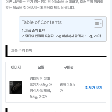
이번 시간에는 인기 있는 명미당 상품들을 소개하고, 여러분의 취향에
맞는 제품을 찾아보시는데 도움이 되길 바랍니다.
Table of Contents
제품 순위 요약
명미당 인절미 흑임자 55g 아침식사 답례떡, 55g, 20개
제품 순위 요약
이미지
모델
구매평
명미당 인절미
흑임자 55g 아
리뷰 264
최저가 보기
침식사 답례떡,
개
55g, 20개