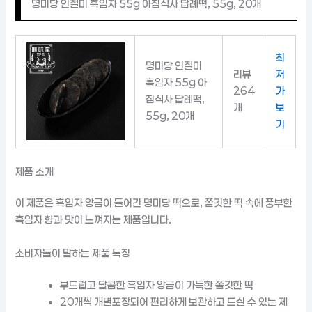
명미당 인절미 흑임자 55g 아침식사 답례떡, 55g, 20개
최
명미당 인절미
리뷰
저
흑임자 55g 아
264
가
침식사 답례떡,
개
보
55g, 20개
기
제품 소개
이 제품은 흑임자 앙금이 들어간 명미당 떡으로, 쫄깃한 떡 속에 풍부한
흑임자 향과 맛이 느껴지는 제품입니다.
소비자들이 말하는 제품 특징
부드럽고 달콤한 흑임자 앙금이 가득한 쫄깃한 떡
20개씩 개별포장되어 편리하게 보관하고 드실 수 있는 제