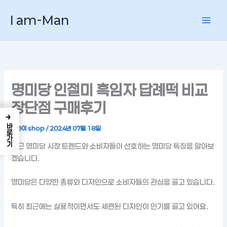
콘
I am-Man
텐
츠
로
건
너
뛰
명미당 인절미 흑임자 답례떡 비교
기
장단점 구매후기
→
바로가기
글쓴이
shop
/
2024년 07월 18일
최근 명미당 시장 트렌드와 소비자들이 선호하는 명미당 특징을 알아보
겠습니다.
명미당은 다양한 종류와 디자인으로 소비자들의 관심을 끌고 있습니다.
특히 최근에는 실용적이면서도 세련된 디자인이 인기를 끌고 있어요.