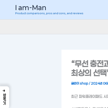
콘
I am-Man
텐
Product comparisons, pros and cons, and reviews
츠
로
건
너
뛰
기
“무선 충전
최상의 선택
글쓴이
shop
/
2024년 06
→
바로가기
최근 파워플레이패드 시