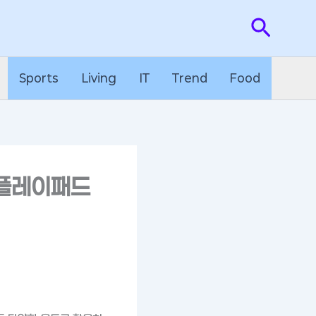
검
색
Sports
Living
IT
Trend
Food
워플레이패드