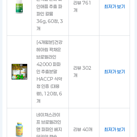
리뷰 761
인애플 추출 파
최저가 보기
개
파인 칼륨
36g, 60정, 3
개
[4개월분]건강
헤아림 꽉채운
브로멜라인
42000 파파
리뷰 302
인 추출분말
최저가 보기
개
HACCP 식약
청 인증 (대용
량), 120정, 6
개
네이쳐스라이
프 브로멜라인
앤 파파인 베지
리뷰 40개
최저가 보기
테리안 캡슐,