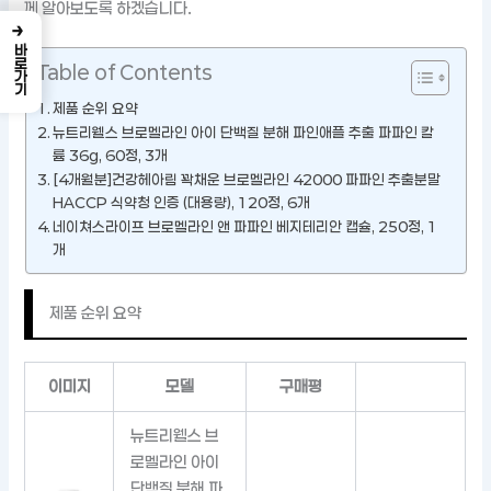
께 알아보도록 하겠습니다.
→
바로가기
Table of Contents
제품 순위 요약
뉴트리웰스 브로멜라인 아이 단백질 분해 파인애플 추출 파파인 칼
륨 36g, 60정, 3개
[4개월분]건강헤아림 꽉채운 브로멜라인 42000 파파인 추출분말
HACCP 식약청 인증 (대용량), 120정, 6개
네이쳐스라이프 브로멜라인 앤 파파인 베지테리안 캡슐, 250정, 1
개
제품 순위 요약
이미지
모델
구매평
뉴트리웰스 브
로멜라인 아이
단백질 분해 파