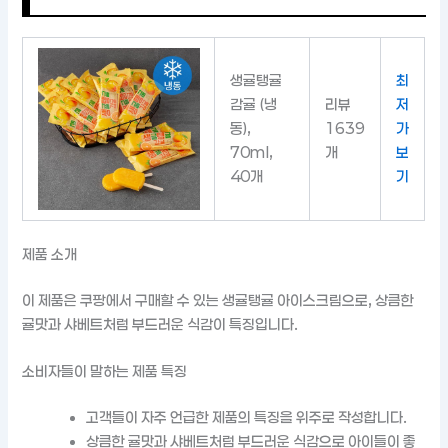
생귤탱귤
최
감귤 (냉
리뷰
저
동),
1639
가
70ml,
개
보
40개
기
제품 소개
이 제품은 쿠팡에서 구매할 수 있는 생귤탱귤 아이스크림으로, 상큼한
귤맛과 샤베트처럼 부드러운 식감이 특징입니다.
소비자들이 말하는 제품 특징
고객들이 자주 언급한 제품의 특징을 위주로 작성합니다.
상큼한 귤맛과 샤베트처럼 부드러운 식감으로 아이들이 좋