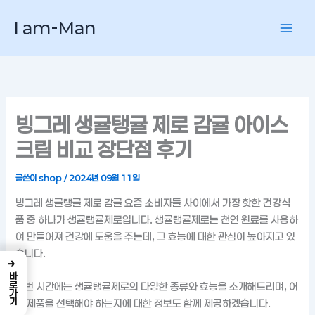
콘
I am-Man
텐
츠
로
건
너
뛰
빙그레 생귤탱귤 제로 감귤 아이스
기
크림 비교 장단점 후기
글쓴이
shop
/
2024년 09월 11일
빙그레 생귤탱귤 제로 감귤 요즘 소비자들 사이에서 가장 핫한 건강식
품 중 하나가 생귤탱귤제로입니다. 생귤탱귤제로는 천연 원료를 사용하
여 만들어져 건강에 도움을 주는데, 그 효능에 대한 관심이 높아지고 있
습니다.
→
바로가기
이번 시간에는 생귤탱귤제로의 다양한 종류와 효능을 소개해드리며, 어
떤 제품을 선택해야 하는지에 대한 정보도 함께 제공하겠습니다.