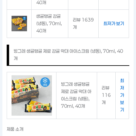
40개
생귤탱귤 감귤
리뷰 1639
(냉동), 70ml,
최저가 보기
개
40개
빙그레 생귤탱귤 제로 감귤 막대 아이스크림 (냉동), 70ml, 40
개
최
빙그레 생귤탱귤
리뷰
저
제로 감귤 막대 아
116
가
이스크림 (냉동),
개
보
70ml, 40개
기
제품 소개