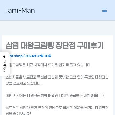
콘
I am-Man
텐
츠
로
건
너
뛰
삼립 대왕크림빵 장단점 구매후기
기
→
글쓴이
shop
/
2024년 07월 18일
바로가기
대왕크림빵은 최근 시장에서 뜨거운 인기를 끌고 있습니다.
소비자들은 부드럽고 푹신한 크림과 풍부한 크림 양이 특징인 대왕크림
빵을 선호하고 있습니다.
이번 시간에는 대왕크림빵의 매력과 다양한 종류를 소개하겠습니다.
부드러운 식감과 진한 크림의 만남으로 달콤한 여운을 남기는 대왕크림
빵을 즐겨보세요!