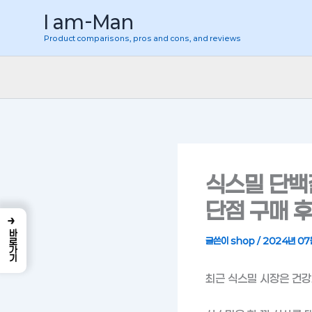
콘
I am-Man
텐
Product comparisons, pros and cons, and reviews
츠
로
건
너
뛰
기
식스밀 단백
단점 구매 
→
바로가기
글쓴이
shop
/
2024년 07
최근 식스밀 시장은 건강