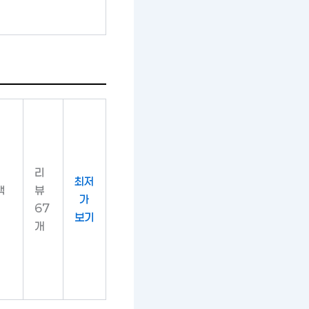
리
최저
백
뷰
가
67
보기
개