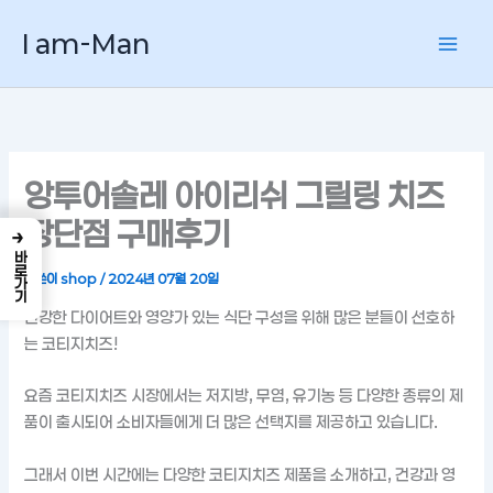
콘
I am-Man
텐
츠
로
건
너
뛰
앙투어솔레 아이리쉬 그릴링 치즈
기
장단점 구매후기
→
바로가기
글쓴이
shop
/
2024년 07월 20일
건강한 다이어트와 영양가 있는 식단 구성을 위해 많은 분들이 선호하
는 코티지치즈!
요즘 코티지치즈 시장에서는 저지방, 무염, 유기농 등 다양한 종류의 제
품이 출시되어 소비자들에게 더 많은 선택지를 제공하고 있습니다.
그래서 이번 시간에는 다양한 코티지치즈 제품을 소개하고, 건강과 영