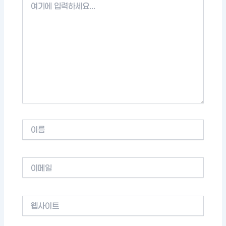
기
에
입
력
하
세
요...
이
름
이
메
일
웹
사
이