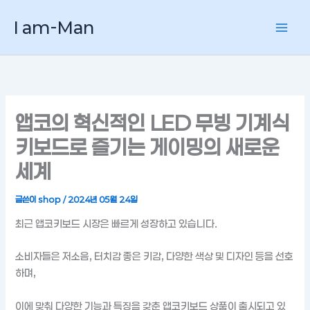
콘
I am-Man
텐
츠
로
건
너
뛰
앱코의 혁신적인 LED 무빙 기계식
기
키보드로 즐기는 게이밍의 새로운
세계
글쓴이
shop
/
2024년 05월 24일
최근 앱코키보드 시장은 빠르게 성장하고 있습니다.
소비자들은 저소음, 터치감 좋은 키감, 다양한 색상 및 디자인 등을 선호
하며,
이에 맞춰 다양한 기능과 특징을 갖춘 앱코키보드 상품이 출시되고 있