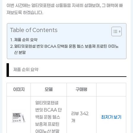
이번 시간에는 얼티밋포텐셜 상품들을 자세히 살펴보며, 그 매력에 빠
져보도록 하겠습니다.
Table of Contents
제품 순위 요약
얼티밋포텐셜 번잇 BCAA 단백질 운동 헬스 보충제 프로틴 아미노
산 분말
제품 순위 요약
이미지
모델
구매평
얼티밋포텐셜
번잇 BCAA 단
리뷰 342
백질 운동 헬스
최저가 보기
개
보충제 프로틴
아미노산 분말