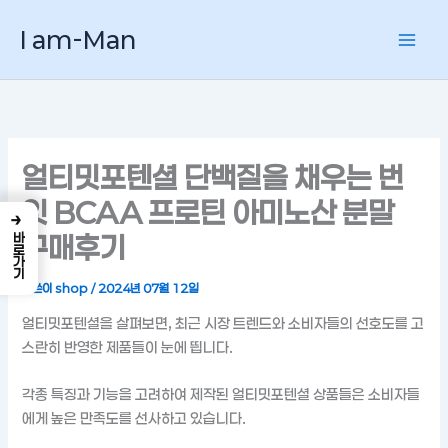
콘
I am-Man
텐
츠
로
건
너
뛰
얼티밋포텐셜 단백질을 채우는 번
기
잇 BCAA 프로틴 아미노산 분말
→
구매후기
바로가기
글쓴이
shop
/
2024년 07월 12일
얼티밋포텐셜을 살펴보면, 최근 시장 트렌드와 소비자들의 선호도를 고
스란히 반영한 제품들이 눈에 띕니다.
각종 특징과 기능을 고려하여 제작된 얼티밋포텐셜 상품들은 소비자들
에게 높은 만족도를 선사하고 있습니다.