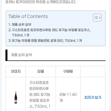
호하는 토카이와인의 특징을 소개해드리겠습니다.
Table of Contents
제품 순위 요약
구스타프호프 트라우벤사푸트 레드 유기농 무알콜 포도주스,
730ml, 1개
유기농 무알콜 벤돔 페틸런트 로제 와인, 750ml, 1개
제품 순위 요약
이미지
모델
구매평
구스타프호프
트라우벤사푸
트 레드 유기농
리뷰 1140
최저가 보기
무알콜 포도주
개
스, 730ml, 1