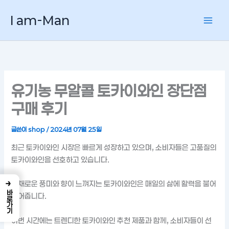
콘
I am-Man
텐
츠
로
건
너
뛰
유기농 무알콜 토카이와인 장단점
기
구매 후기
글쓴이
shop
/
2024년 07월 25일
최근 토카이와인 시장은 빠르게 성장하고 있으며, 소비자들은 고품질의
토카이와인을 선호하고 있습니다.
→
다채로운 풍미와 향이 느껴지는 토카이와인은 매일의 삶에 활력을 불어
바로가기
넣어줍니다.
이번 시간에는 트렌디한 토카이와인 추천 제품과 함께, 소비자들이 선