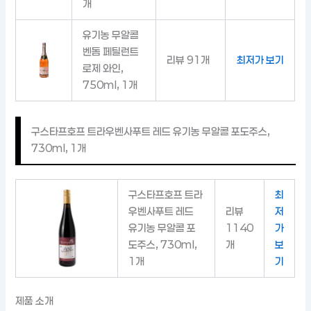
개
유기농 무알콜
벤돔 페틸런트
리뷰 91개
최저가 보기
로제 와인,
750ml, 1개
구스타프호프 트라우벤사푸트 레드 유기농 무알콜 포도주스,
730ml, 1개
구스타프호프 트라
최
우벤사푸트 레드
리뷰
저
유기농 무알콜 포
1140
가
도주스, 730ml,
개
보
1개
기
제품 소개