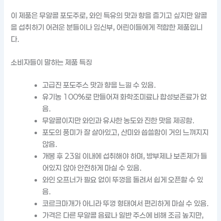
이 제품은 무알콜 포도주로, 와인 특유의 맛과 향을 즐기고 싶지만 알콜
을 섭취하기 어려운 분들이나 임신부, 어린이들에게 적합한 제품입니
다.
소비자들이 말하는 제품 특징
고급진 포도주스 맛과 향을 느낄 수 있음.
유기농 100%로 만들어져 화학조미료나 합성보존료가 없
음.
무알콜이지만 와인과 유사한 농도와 진한 맛을 제공함.
포도의 풍미가 잘 살아있고, 산미와 씁쓸함이 거의 느껴지지
않음.
개봉 후 23일 이내에 섭취해야 하며, 방부제나 보존제가 들
어있지 않아 안전하게 마실 수 있음.
와인 오프너가 필요 없이 뚜껑을 돌려서 쉽게 오픈할 수 있
음.
코르크마개가 아니라 뚜껑 형태여서 편리하게 마실 수 있음.
가격은 다른 무알콜 음료나 일반 주스에 비해 조금 높지만,