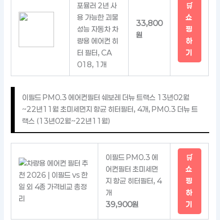
포뮬러 2년 사
🛒
용 가능한 괴물
쇼
33,800
성능 자동차 차
핑
원
량용 에어컨 히
하
터 필터, CA
기
018, 1개
이필드 PM0.3 에어컨필터 쉐보레 더뉴 트랙스 13년02월
~22년11월 초미세먼지 항균 히터필터, 4개, PM0.3 더뉴 트
랙스 (13년02월~22년11월)
이필드 PM0.3 에
🛒
어컨필터 초미세먼
쇼
지 항균 히터필터, 4
핑
개
하
39,900원
기