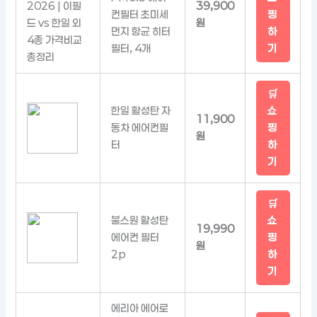
39,900
컨필터 초미세
핑
원
먼지 항균 히터
하
필터, 4개
기
🛒
한일 활성탄 자
쇼
11,900
동차 에어컨필
핑
원
터
하
기
🛒
불스원 활성탄
쇼
19,990
에어컨 필터
핑
원
2p
하
기
에리아 에어로