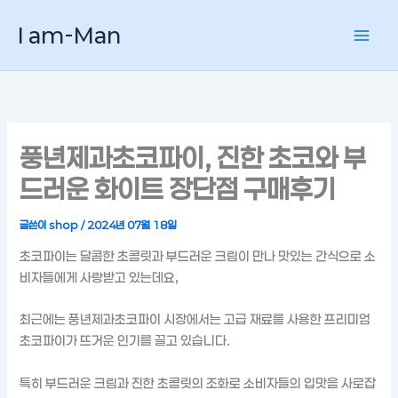
콘
I am-Man
텐
츠
로
건
너
뛰
풍년제과초코파이, 진한 초코와 부
기
드러운 화이트 장단점 구매후기
글쓴이
shop
/
2024년 07월 18일
초코파이는 달콤한 초콜릿과 부드러운 크림이 만나 맛있는 간식으로 소
비자들에게 사랑받고 있는데요,
최근에는 풍년제과초코파이 시장에서는 고급 재료를 사용한 프리미엄
초코파이가 뜨거운 인기를 끌고 있습니다.
특히 부드러운 크림과 진한 초콜릿의 조화로 소비자들의 입맛을 사로잡