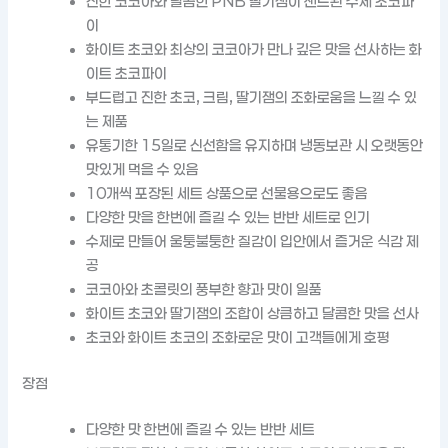
진한 코코아와 달콤한 PNB 딸기잼이 샌드된 수제 초코파
이
화이트 초코와 최상의 코코아가 만나 깊은 맛을 선사하는 화
이트 초코파이
부드럽고 진한 초코, 크림, 딸기잼의 조화로움을 느낄 수 있
는 제품
유통기한 15일로 신선함을 유지하며 냉동보관 시 오랫동안
맛있게 먹을 수 있음
10개씩 포장된 세트 상품으로 선물용으로도 좋음
다양한 맛을 한번에 즐길 수 있는 반반 세트로 인기
수제로 만들어 울퉁불퉁한 질감이 입안에서 즐거운 식감 제
공
코코아와 초콜릿의 풍부한 향과 맛이 일품
화이트 초코와 딸기잼의 조합이 상큼하고 달콤한 맛을 선사
초코와 화이트 초코의 조화로운 맛이 고객들에게 호평
장점
다양한 맛 한번에 즐길 수 있는 반반 세트