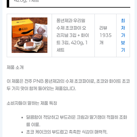
420g, 1세트
풍년제과 우리밀
최
수제 초코파이 오
리뷰
저
리지널 3입 + 화이
1935
가
트 3입, 420g, 1
개
보
세트
기
제품 소개
이 제품은 전주 PNB 풍년제과의 수제 초코파이로, 초코와 화이트 초코
두 가지 맛이 함께 들어있는 제품입니다.
소비자들이 말하는 제품 특징
달콤함이 적당하고 부드러운 크림과 딸기잼이 적절히 조화
를 이룸.
초코 케이크의 부드럽고 촉촉한 식감이 매력적.