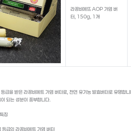
라꽁비에뜨 AOP 가염 버
터, 150g, 1개
 등급을 받은 라꽁비에트 가염 버터로, 천연 유기농 발효버터로 유명합니
움이 되는 성분이 풍부합니다.
 특징
 등급의 라꽁비에트 가염 버터