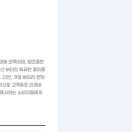
맛에 만족하며, 짭조름한
럽산 버터의 특유한 풍미를
 다만, 가염 버터라 짠맛
적으로 고객들은 라꽁비
을 중시하는 소비자들에게