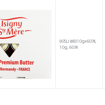
이즈니 버터10gx60개,
10g, 60개