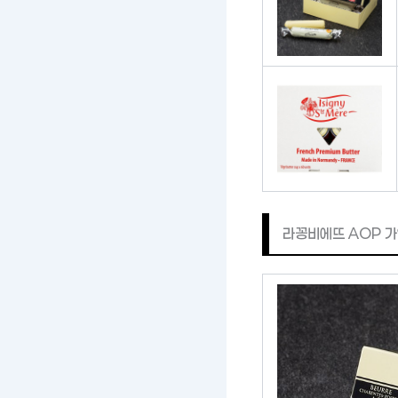
라꽁비에뜨 AOP 가염