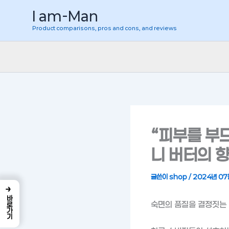
콘
I am-Man
텐
Product comparisons, pros and cons, and reviews
츠
로
건
너
뛰
기
“피부를 부
니 버터의 
글쓴이
shop
/
2024년 07
→
바로가기
숙면의 품질을 결정짓는 