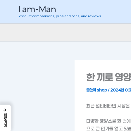
콘
I am-Man
텐
Product comparisons, pros and cons, and reviews
츠
로
건
너
뛰
기
한 끼로 영
글쓴이
shop
/
2024년 06
최근 멀티비타민 시장은
→
바로가기
다양한 영양소를 한 번에
으로 큰 인기를 얻고 있