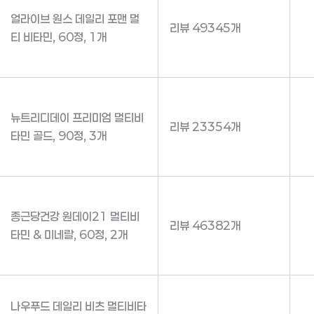
얼라이브 원스 데일리 포맨 멀
리뷰 49345개
티 비타민, 60정, 1개
뉴트리디데이 프리미엄 멀티비
리뷰 23354개
타민 골드, 90정, 3개
종근당건강 원데이21 멀티비
리뷰 46382개
타민 & 미네랄, 60정, 2개
나우푸드 데일리 비츠 멀티비타