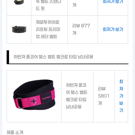
죽 벨트 스탠다
최저가 보기
개
드 핏
제로투히어로
리뷰 877
리프팅 프리미
최저가 보기
개
엄 레더 벨트
하빈져 폼코어 헬스 벨트 벨크로 타입 남녀공용
최
하빈져 폼코
리뷰
저
어 헬스 벨트
5801
가
벨크로 타입
개
보
남녀공용
기
제품 소개