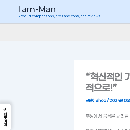
콘
I am-Man
텐
Product comparisons, pros and cons, and reviews
츠
로
건
너
뛰
기
“혁신적인 
적으로!”
글쓴이
shop
/
2024년 05
→
바로가기
주방에서 음식물 처리를 