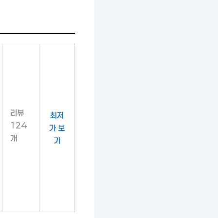
리뷰
최저
124
가 보
개
기