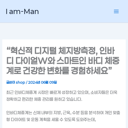
콘
I am-Man
텐
츠
로
건
너
뛰
“혁신적 디지털 체지방측정, 인바
기
디 다이얼W와 스마트인 바디 체중
계로 건강한 변화를 경험하세요”
글쓴이
shop
/
2024년 06월 09일
최근 인바디체중계 시장은 빠르게 성장하고 있으며, 소비자들은 더욱
정확하고 편리한 체중 관리를 원하고 있습니다.
인바디체중계는 신체 내부의 지방, 근육, 수분 등을 분석하여 개인 맞춤
형 다이어트 및 운동 계획을 세울 수 있도록 도와주는데,