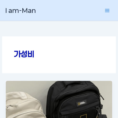
콘
I am-Man
텐
츠
로
건
너
뛰
기
가성비