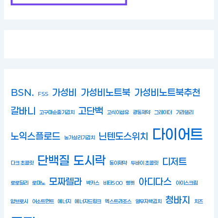
BSN.
가성비
가성비노트북
가성비노트북추천
FSS
갈바니
고단백
고구마순줄기김치
고식이섬유
광동제약
그레이더
기라델리
다이어트
노익스플로드
닌텐도스위치
농가살리기김치
단백질
도시락
디저트
다크 초콜릿
동아제약
두바이 초콜릿
모짜렐라
아디다스
로로딜리
로마노
박카스
비타500
빵켓
아이스크림
청바지
암브로시
어소트먼트
에너지
에너지드링크
엑스트라조스
열무자박김치
치즈