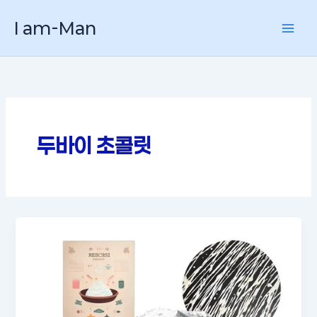
콘
I am-Man
텐
츠
로
건
너
뛰
기
두바이 초콜릿