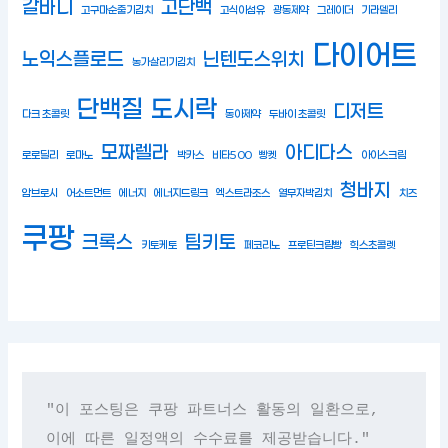
갈바니
고단백
고구마순줄기김치
고식이섬유
광동제약
그레이더
기라델리
다이어트
노익스플로드
닌텐도스위치
농가살리기김치
단백질
도시락
디저트
다크 초콜릿
동아제약
두바이 초콜릿
모짜렐라
아디다스
로로딜리
로마노
박카스
비타500
빵켓
아이스크림
청바지
암브로시
어소트먼트
에너지
에너지드링크
엑스트라조스
열무자박김치
치즈
쿠팡
크록스
팀키토
키토케토
페코리노
프로틴크림빵
힉스초콜렛
"이 포스팅은 쿠팡 파트너스 활동의 일환으로, 
이에 따른 일정액의 수수료를 제공받습니다."