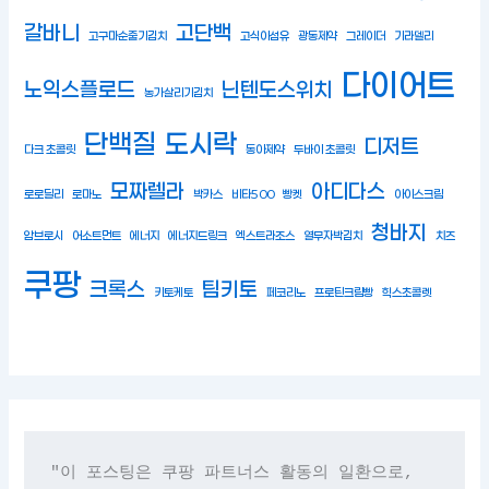
갈바니
고단백
고구마순줄기김치
고식이섬유
광동제약
그레이더
기라델리
다이어트
노익스플로드
닌텐도스위치
농가살리기김치
단백질
도시락
디저트
다크 초콜릿
동아제약
두바이 초콜릿
모짜렐라
아디다스
로로딜리
로마노
박카스
비타500
빵켓
아이스크림
청바지
암브로시
어소트먼트
에너지
에너지드링크
엑스트라조스
열무자박김치
치즈
쿠팡
크록스
팀키토
키토케토
페코리노
프로틴크림빵
힉스초콜렛
"이 포스팅은 쿠팡 파트너스 활동의 일환으로, 