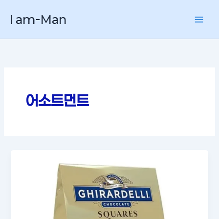
콘
I am-Man
텐
츠
로
건
너
뛰
기
어소트먼트