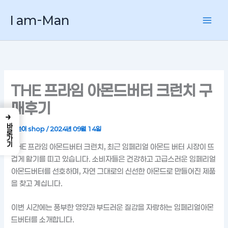
콘
I am-Man
텐
츠
로
건
너
뛰
THE 프라임 아몬드버터 크런치 구
기
매후기
→
바로가기
글쓴이
shop
/
2024년 09월 14일
THE 프라임 아몬드버터 크런치, 최근 임페리얼 아몬드 버터 시장이 뜨
겁게 활기를 띠고 있습니다. 소비자들은 건강하고 고급스러운 임페리얼
아몬드버터를 선호하며, 자연 그대로의 신선한 아몬드로 만들어진 제품
을 찾고 계십니다.
이번 시간에는 풍부한 영양과 부드러운 질감을 자랑하는 임페리얼아몬
드버터를 소개합니다.